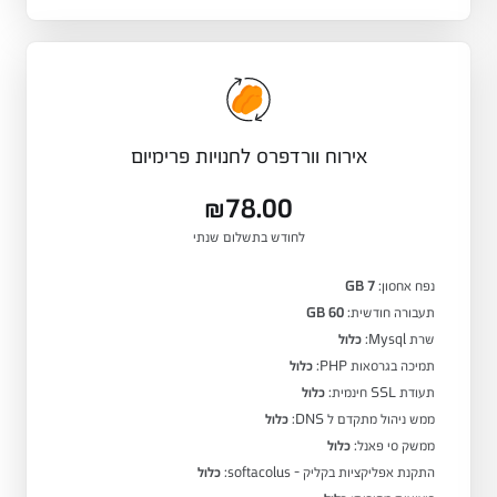
אירוח וורדפרס לחנויות פרימיום
₪78.00
לחודש בתשלום שנתי
נפח אחסון:
7 GB
תעבורה חודשית:
60 GB
שרת Mysql:
כלול
תמיכה בגרסאות PHP:
כלול
תעודת SSL חינמית:
כלול
ממש ניהול מתקדם ל DNS:
כלול
ממשק סי פאנל:
כלול
התקנת אפליקציות בקליק - softacolus:
כלול