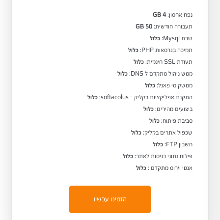
נפח אחסון:
4 GB
תעבורה חודשית:
50 GB
שרת Mysql:
כלול
תמיכה בגרסאות PHP:
כלול
תעודת SSL חינמית:
כלול
ממש ניהול מתקדם ל DNS:
כלול
ממשק סי פאנל:
כלול
התקנת אפליקציות בקליק - softacolus:
כלול
ביצועים מהירים:
כלול
סביבת פיתוח:
כלול
שכפול אתרים בקליק:
כלול
חשבון FTP:
כלול
פילוח נתוני כניסות לאתר:
כלול
אנטי וירוס מתקדם :
כלול
הזמינו עכשיו