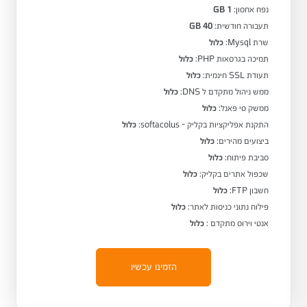
נפח אחסון:
1 GB
תעבורה חודשית:
40 GB
שרת Mysql:
כלול
תמיכה בגרסאות PHP:
כלול
תעודת SSL חינמית:
כלול
ממש ניהול מתקדם ל DNS:
כלול
ממשק סי פאנל:
כלול
התקנת אפליקציות בקליק - softacolus:
כלול
ביצועים מהירים:
כלול
סביבת פיתוח:
כלול
שכפול אתרים בקליק:
כלול
חשבון FTP:
כלול
פילוח נתוני כניסות לאתר:
כלול
אנטי וירוס מתקדם :
כלול
הזמינו עכשיו