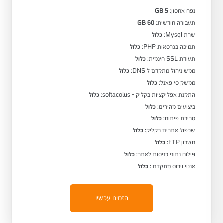
נפח אחסון:
5 GB
תעבורה חודשית:
60 GB
שרת Mysql:
כלול
תמיכה בגרסאות PHP:
כלול
תעודת SSL חינמית:
כלול
ממש ניהול מתקדם ל DNS:
כלול
ממשק סי פאנל:
כלול
התקנת אפליקציות בקליק - softacolus:
כלול
ביצועים מהירים:
כלול
סביבת פיתוח:
כלול
שכפול אתרים בקליק:
כלול
חשבון FTP:
כלול
פילוח נתוני כניסות לאתר:
כלול
אנטי וירוס מתקדם :
כלול
הזמינו עכשיו