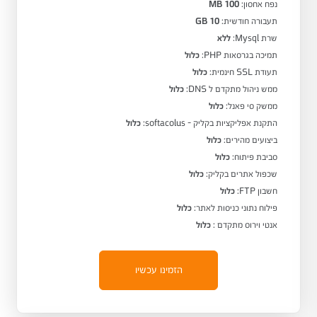
נפח אחסון:
100 MB
תעבורה חודשית:
10 GB
שרת Mysql:
ללא
תמיכה בגרסאות PHP:
כלול
תעודת SSL חינמית:
כלול
ממש ניהול מתקדם ל DNS:
כלול
ממשק סי פאנל:
כלול
התקנת אפליקציות בקליק - softacolus:
כלול
ביצועים מהירים:
כלול
סביבת פיתוח:
כלול
שכפול אתרים בקליק:
כלול
חשבון FTP:
כלול
פילוח נתוני כניסות לאתר:
כלול
אנטי וירוס מתקדם :
כלול
הזמינו עכשיו