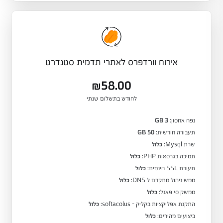
אירוח וורדפרס לאתרי תדמית סטנדרט
₪58.00
לחודש בתשלום שנתי
נפח אחסון:
3 GB
תעבורה חודשית:
50 GB
שרת Mysql:
כלול
תמיכה בגרסאות PHP:
כלול
תעודת SSL חינמית:
כלול
ממש ניהול מתקדם ל DNS:
כלול
ממשק סי פאנל:
כלול
התקנת אפליקציות בקליק - softacolus:
כלול
ביצועים מהירים:
כלול