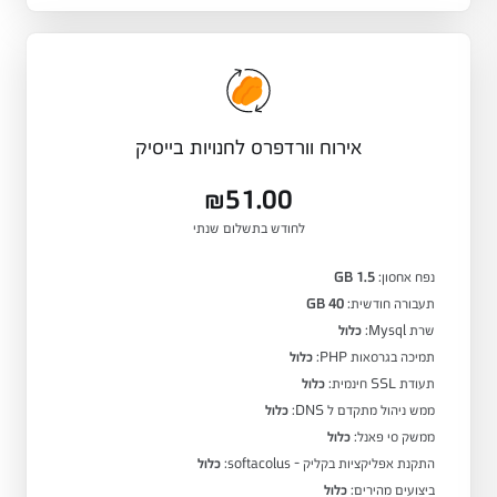
אירוח וורדפרס לחנויות בייסיק
₪51.00
לחודש בתשלום שנתי
נפח אחסון:
1.5 GB
תעבורה חודשית:
40 GB
שרת Mysql:
כלול
תמיכה בגרסאות PHP:
כלול
תעודת SSL חינמית:
כלול
ממש ניהול מתקדם ל DNS:
כלול
ממשק סי פאנל:
כלול
התקנת אפליקציות בקליק - softacolus:
כלול
ביצועים מהירים:
כלול