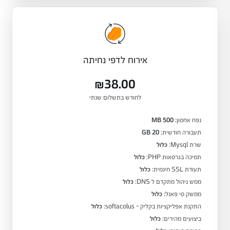
אירוח לדפי נחיתה
₪38.00
לחודש בתשלום שנתי
נפח אחסון:
500 MB
תעבורה חודשית:
20 GB
שרת Mysql:
כלול
תמיכה בגרסאות PHP:
כלול
תעודת SSL חינמית:
כלול
ממש ניהול מתקדם ל DNS:
כלול
ממשק סי פאנל:
כלול
התקנת אפליקציות בקליק - softacolus:
כלול
ביצועים מהירים:
כלול