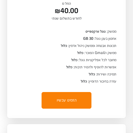
החל מ
₪40.00
לחודש בתשלום שנתי
ממשק:
גוגל וורקספייס
אחסון בענן גוגל:
30 GB
תכונות אבטחה וממשק ניהול אדמין:
כלול
ממשק הGmail המוכר:
כלול
מחובר לכל אפליקציות גוגל:
כלול
אפשרות להוסיף ולהסיר תיבות:
כלול
תמיכה ושירות:
כלול
עזרה בחיבור הדומיין:
כלול
הזמינו עכשיו