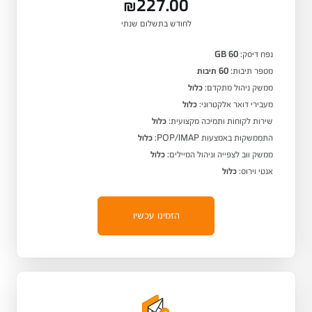
₪227.00
לחודש בתשלום שנתי
נפח דיסק:
60 GB
מספר תיבות:
60 תיבות
ממשק ניהול מתקדם:
כלול
מעבירי דואר אלקטרוני:
כלול
שירות לקוחות ותמיכה מקצועית:
כלול
התממשקות באמצעות POP/IMAP:
כלול
ממשק ווב לצפייה וניהול המיילים:
כלול
אנטי וירוס:
כלול
הזמינו עכשיו