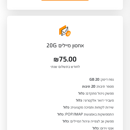
אחסון מיילים 20G
₪75.00
לחודש בתשלום שנתי
נפח דיסק:
20 GB
מספר תיבות:
20 תיבות
ממשק ניהול מתקדם:
כלול
מעבירי דואר אלקטרוני:
כלול
שירות לקוחות ותמיכה מקצועית:
כלול
התממשקות באמצעות POP/IMAP:
כלול
ממשק ווב לצפייה וניהול המיילים:
כלול
אנטי וירוס:
כלול