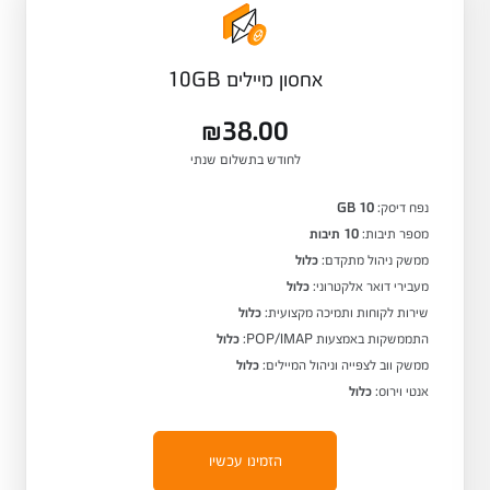
אחסון מיילים 10GB
₪38.00
לחודש בתשלום שנתי
נפח דיסק:
10 GB
מספר תיבות:
10 תיבות
ממשק ניהול מתקדם:
כלול
מעבירי דואר אלקטרוני:
כלול
שירות לקוחות ותמיכה מקצועית:
כלול
התממשקות באמצעות POP/IMAP:
כלול
ממשק ווב לצפייה וניהול המיילים:
כלול
אנטי וירוס:
כלול
הזמינו עכשיו