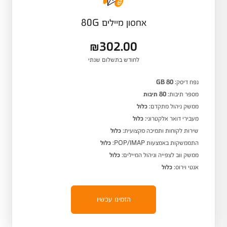
אחסון מיילים 80G
₪302.00
לחודש בתשלום שנתי
נפח דיסק:
80 GB
מספר תיבות:
80 תיבות
ממשק ניהול מתקדם:
כלול
מעבירי דואר אלקטרוני:
כלול
שירות לקוחות ותמיכה מקצועית:
כלול
התממשקות באמצעות POP/IMAP:
כלול
ממשק ווב לצפייה וניהול המיילים:
כלול
אנטי וירוס:
כלול
הזמינו עכשיו